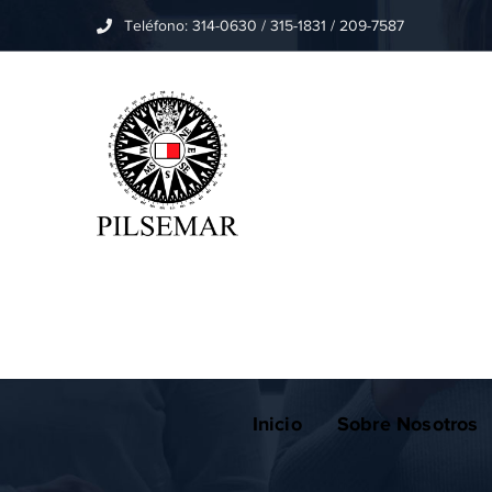
Teléfono: 314-0630 / 315-1831 / 209-7587
Ricardo Martiz
Inicio
Sobre Nosotros